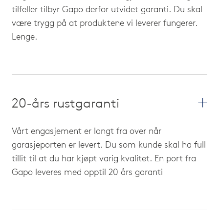
ned og dermed stenger for port og
tilfeller tilbyr Gapo derfor utvidet garanti. Du skal
skinner.
være trygg på at produktene vi leverer fungerer.
Lenge.
Sideklaring
For at porten skal kunne gå opp og ned
så trenger vi skinner på veggen. Disse
skinnene krever 10cm på siden av
porten. I tillegg til å måle så er det også
20-års rustgaranti
viktig å tilse at det er nok skruefeste slik
at port ikke faller ned i etterkant. Vi
Vårt engasjement er langt fra over når
anbefaler å ha 10cm (dobbel 2×4″) fra
garasjeporten er levert. Du som kunde skal ha full
bakken til taket.
tillit til at du har kjøpt varig kvalitet. En port fra
Dybde
Gapo leveres med opptil 20 års garanti
En leddport krever like mye dybde i en
garasje som høyden pluss 575mm. Hvis
man ønsker motor så er dette egne tall: