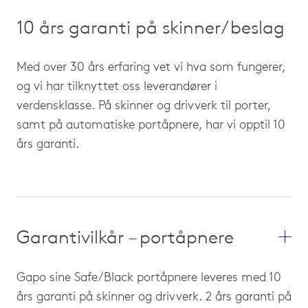
Porthøyder opp til 225cm = 335cm
Garantivilkår – stålport
10 års garanti på skinner/beslag
Porthøyder opp til 275cm = 360cm
Stålporter leveres med 20 års rustgaranti på
Med over 30 års erfaring vet vi hva som fungerer,
Porthøyder opp til 350cm = 435cm
gjennomrusting fra innsiden. Gjelder fra
og vi har tilknyttet oss leverandører i
kjøpsdato.
verdensklasse. På skinner og drivverk til porter,
* Sjekk «Untatt skader som skyldes».
samt på automatiske portåpnere, har vi opptil 10
Viktig å sjekke «Brukermanual for stålporter».
års garanti.
Manualen må følges.
Garantivilkår – designport
Garantivilkår – portåpnere
Gapo sine Designporter leveres standard
Gapo sine Safe/Black portåpnere leveres med 10
ubehandlet, det gis 10 års utvidet garanti på
års garanti på skinner og drivverk. 2 års garanti på
skinner og beslag.