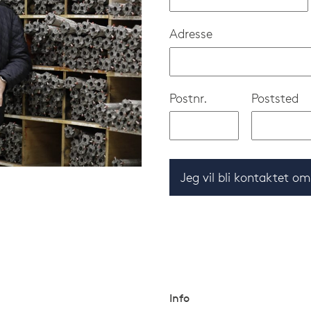
Adresse
Postnr.
Poststed
Jeg vil bli kontaktet o
Info