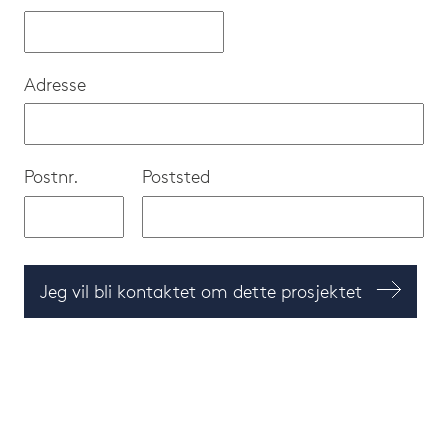
Adresse
Postnr.
Poststed
Jeg vil bli kontaktet om dette prosjektet