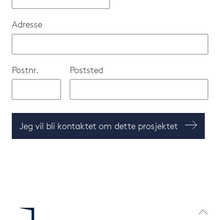
Adresse
Postnr.
Poststed
Jeg vil bli kontaktet om dette prosjektet